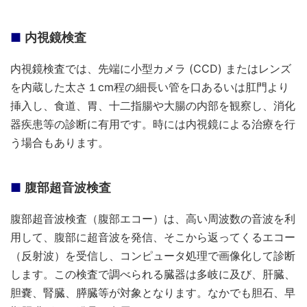
内視鏡検査
内視鏡検査では、先端に小型カメラ (CCD) またはレンズ
を内蔵した太さ１cm程の細長い管を口あるいは肛門より
挿入し、食道、胃、十二指腸や大腸の内部を観察し、消化
器疾患等の診断に有用です。時には内視鏡による治療を行
う場合もあります。
腹部超音波検査
腹部超音波検査（腹部エコー）は、高い周波数の音波を利
用して、腹部に超音波を発信、そこから返ってくるエコー
（反射波）を受信し、コンピュータ処理で画像化して診断
します。この検査で調べられる臓器は多岐に及び、肝臓、
胆嚢、腎臓、膵臓等が対象となります。なかでも胆石、早