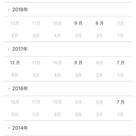
2018年
12月
11月
10月
9 月
8 月
7月
6月
5月
4月
3月
2月
1月
2017年
12 月
11月
10月
9 月
8月
7 月
6月
5月
4月
3月
2月
1月
2016年
12月
11月
10月
9月
8月
7 月
6月
5月
4月
3月
2月
1月
2014年